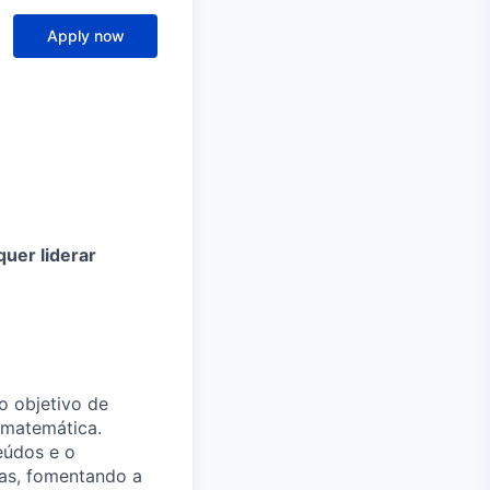
Apply now
uer liderar
 objetivo de
 matemática.
eúdos e o
mas, fomentando a