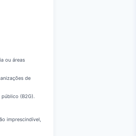
ia ou áreas
ganizações de
 público (B2G).
ão imprescindível,