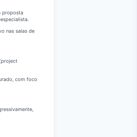
a proposta
specialista.
vo nas salas de
(project
turado, com foco
ogressivamente,