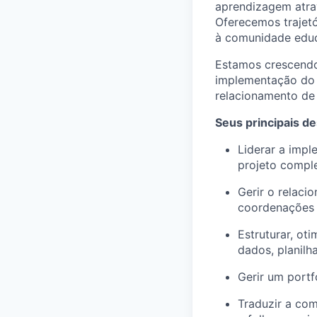
aprendizagem atrav
Oferecemos trajet
à comunidade educ
Estamos crescendo 
implementação do 
relacionamento de a
Seus principais de
Liderar a imp
projeto compl
Gerir o relaci
coordenações 
Estruturar, ot
dados, planilh
Gerir um portf
Traduzir a co