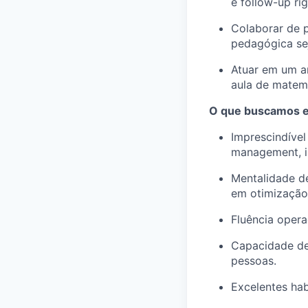
e follow-up ri
Colaborar de p
pedagógica se
Atuar em um am
aula de matem
O que buscamos e
Imprescindível
management, i
Mentalidade d
em otimização 
Fluência opera
Capacidade de 
pessoas.
Excelentes ha