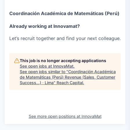
Coordinación Académica de Matemáticas (Perú)
Already working at Innovamat?
Let’s recruit together and find your next colleague.
This job is no longer accepting applications
See open jobs at
InnovaMat
.
See open jobs similar to "
Coordinación Académica
de Matemáticas (Perú) Revenue (Sales, Customer
Success...) · Lima
"
Reach Capital
.
See more open positions at
InnovaMat