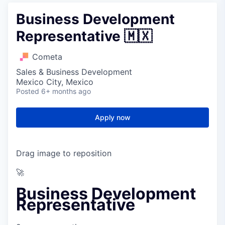
Business Development
Representative 🇲🇽
Cometa
Sales & Business Development
Mexico City, Mexico
Posted
6+ months ago
Apply now
Drag image to reposition
🚀
Business Development
Representative