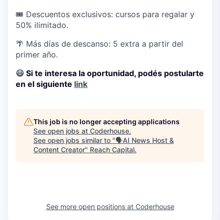
🎟️
Descuentos exclusivos:
cursos para regalar y
50% ilimitado.
🌴
Más días de descanso:
5 extra a partir del
primer año.
😃
Si te interesa la oportunidad, podés postularte
en el siguiente
link
This job is no longer accepting applications
See open jobs at
Coderhouse
.
See open jobs similar to "
🗣️AI News Host &
Content Creator
"
Reach Capital
.
See more open positions at
Coderhouse