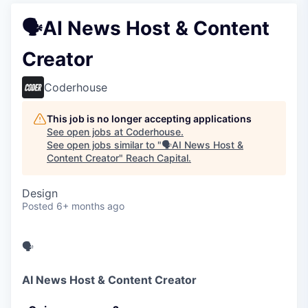
🗣️AI News Host & Content
Creator
Coderhouse
This job is no longer accepting applications
See open jobs at
Coderhouse
.
See open jobs similar to "
🗣️AI News Host &
Content Creator
"
Reach Capital
.
Design
Posted
6+ months ago
🗣️
AI News Host & Content Creator