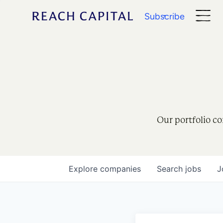
Subscribe
Our portfolio co
Explore
companies
Search
jobs
J