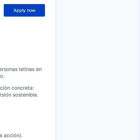
Apply now
rsonas latinas en
o.
cción concreta:
sión sostenible.
a acción).