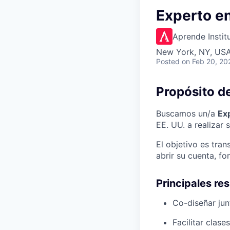
Experto e
Aprende Instit
New York, NY, US
Posted
on Feb 20, 20
Propósito de
Buscamos un/a
Exp
EE. UU. a realizar 
El objetivo es tran
abrir su cuenta, f
Principales re
Co-diseñar jun
Facilitar clas