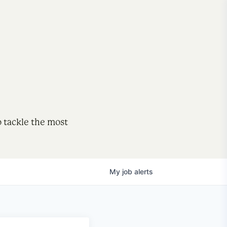
o tackle the most
My
job
alerts