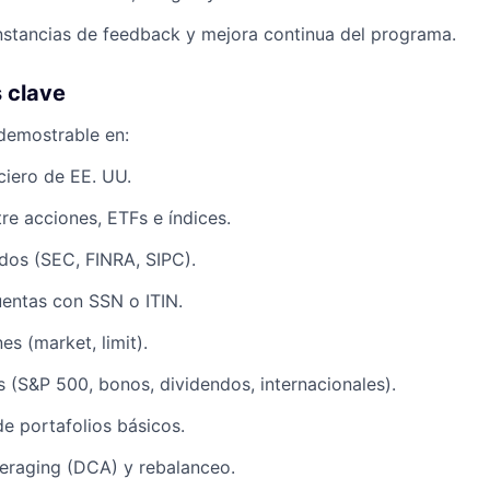
instancias de feedback y mejora continua del programa.
 clave
 demostrable en:
iero de EE. UU.
tre acciones, ETFs e índices.
dos (SEC, FINRA, SIPC).
entas con SSN o ITIN.
es (market, limit).
 (S&P 500, bonos, dividendos, internacionales).
e portafolios básicos.
eraging (DCA) y rebalanceo.