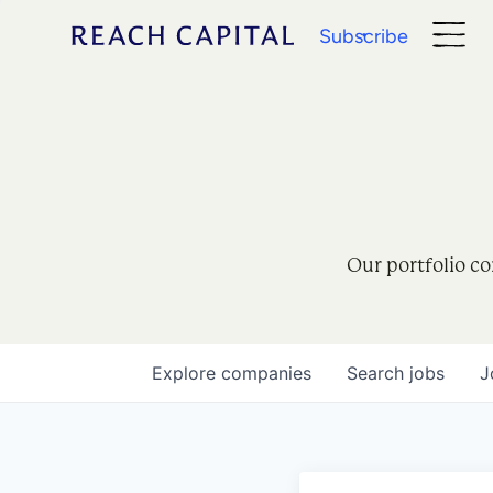
Subscribe
Our portfolio co
Explore
companies
Search
jobs
J