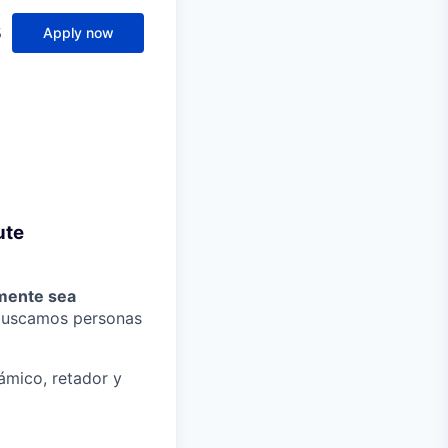
s
Apply now
ute
lmente sea
 buscamos personas
mico, retador y