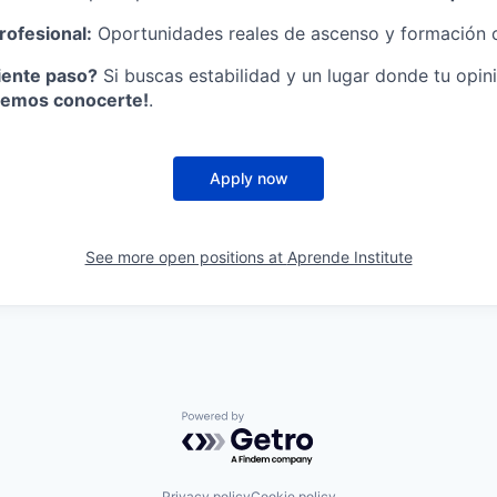
rofesional:
Oportunidades reales de ascenso y formación 
uiente paso?
Si buscas estabilidad y un lugar donde tu opi
remos conocerte!
.
Apply now
See more open positions at
Aprende Institute
Powered by Getro.com
Privacy policy
Cookie policy