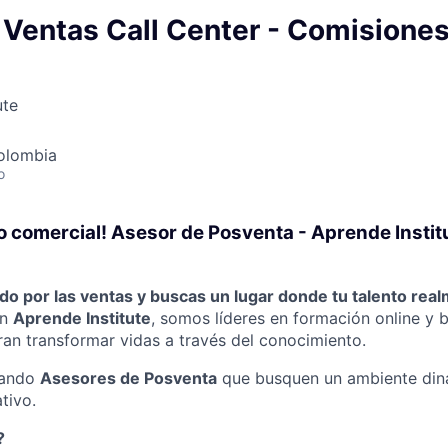
 Ventas Call Center - Comisione
s
ute
olombia
o
to comercial! Asesor de Posventa - Aprende Instit
do por las ventas y buscas un lugar donde tu talento rea
n
Aprende Institute
, somos líderes en formación online y
ran transformar vidas a través del conocimiento.
nando
Asesores de Posventa
que busquen un ambiente diná
tivo.
?