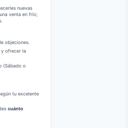
recerles nuevas
na venta en frío;
s.
e objeciones.
y ofrecer la
o (Sábado o
según tu excelente
ides
cuánto