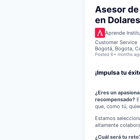
Asesor de
en Dolare
Aprende Instit
Customer Service
Bogotá, Bogota, C
Posted
6+ months ag
¡Impulsa tu éxi
¿Eres un apasiona
recompensado?
E
que, como tú, quie
Estamos seleccio
altamente colabora
¿Cuál será tu reto