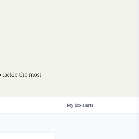
o tackle the most
My
job
alerts