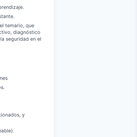
rendizaje.
stante.
el temario, que
ctivo, diagnóstico
la seguridad en el
ines
s.
cionados, y
able).