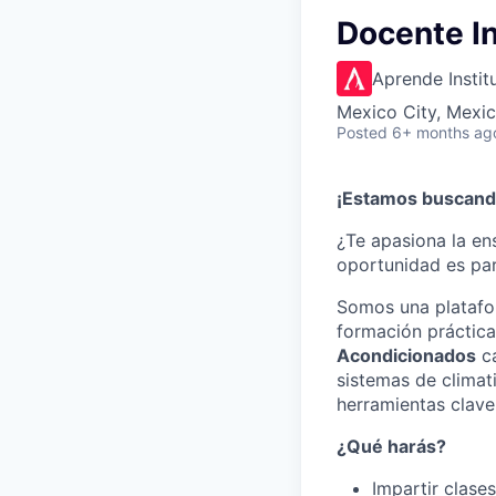
Docente I
Aprende Instit
Mexico City, Mexi
Posted
6+ months ag
¡Estamos buscando
¿Te apasiona la en
oportunidad es para
Somos una platafor
formación práctica
Acondicionados
ca
sistemas de climat
herramientas clave
¿Qué harás?
Impartir clases