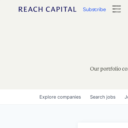
Subscribe
Our portfolio co
Explore
companies
Search
jobs
J