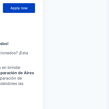
Apply now
ados!
cionados? ¡Esta
 en brindar
paración de Aires
eparación de
ndándoles las